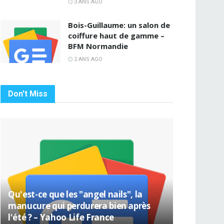
3 ANS AGO
Bois-Guillaume: un salon de
coiffure haut de gamme –
BFM Normandie
2 ANS AGO
Don't Miss
Qu'est-ce que les "angel nails", la
manucure qui perdurera bien après
l'été ? – Yahoo Life France