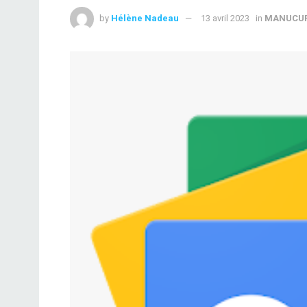
by
Hélène Nadeau
13 avril 2023
in
MANUCU