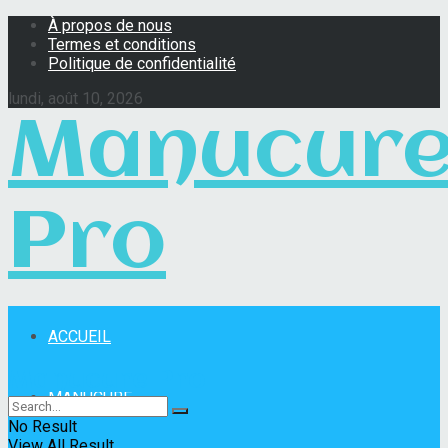
À propos de nous
Termes et conditions
Politique de confidentialité
lundi, août 10, 2026
Manucur
Pro
ACCUEIL
Manucure Pro
MANUCURE
No Result
View All Result