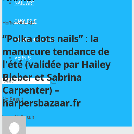
NAIL ART
ONGLERIE
Home
NAIL ART
“Polka dots nails” : la
SALON DE BEAUTÉ
manucure tendance de
VERNIS
l'été (validée par Hailey
Bieber et Sabrina
Carpenter) –
No Result
harpersbazaar.fr
View All Result