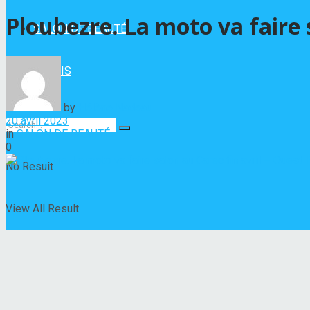
Ploubezre. La moto va faire 
SALON DE BEAUTÉ
VERNIS
by
Hélène Nadeau
20 avril 2023
in
SALON DE BEAUTÉ
0
No Result
View All Result