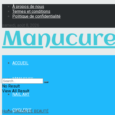
À propos de nous
Termes et conditions
Politique de confidentialité
samedi, août 8, 2026
Manucure
ACCUEIL
Manucure Pro
MANUCURE
No Result
View All Result
NAIL ART
ONGLERIE
Home
SALON DE BEAUTÉ