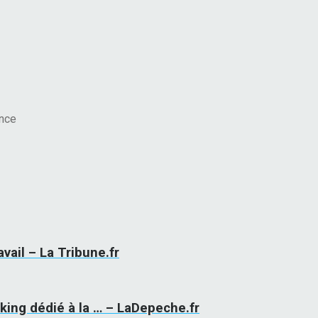
nce
avail – La Tribune.fr
king dédié à la … – LaDepeche.fr