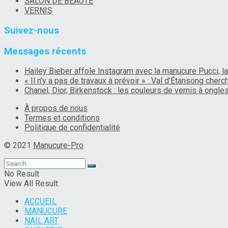
SALON DE BEAUTÉ
VERNIS
Suivez-nous
Messages récents
Hailey Bieber affole Instagram avec la manucure Pucci, la
« Il n’y a pas de travaux à prévoir » : Val d’Étansong che
Chanel, Dior, Birkenstock : les couleurs de vernis à ongl
À propos de nous
Termes et conditions
Politique de confidentialité
© 2021
Manucure-Pro
No Result
View All Result
ACCUEIL
MANUCURE
NAIL ART