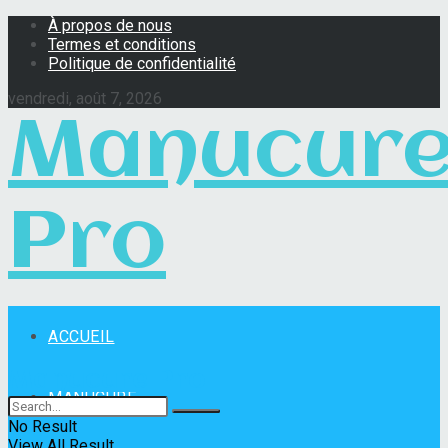
À propos de nous
Termes et conditions
Politique de confidentialité
vendredi, août 7, 2026
Manucur
Pro
ACCUEIL
Manucure Pro
MANUCURE
No Result
View All Result