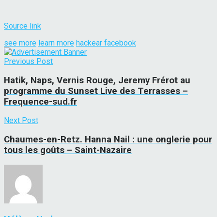
Source link
see more
learn more
hackear facebook
Previous Post
Hatik, Naps, Vernis Rouge, Jeremy Frérot au
programme du Sunset Live des Terrasses –
Frequence-sud.fr
Next Post
Chaumes-en-Retz. Hanna Nail : une onglerie pour
tous les goûts – Saint-Nazaire