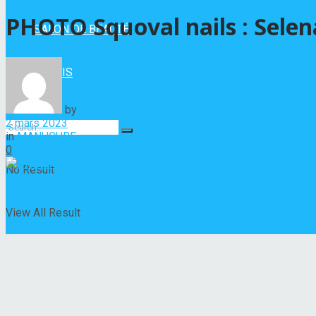
PHOTO Squoval nails : Selen
SALON DE BEAUTÉ
VERNIS
by
Hélène Nadeau
2 mars 2023
in
MANUCURE
0
No Result
View All Result