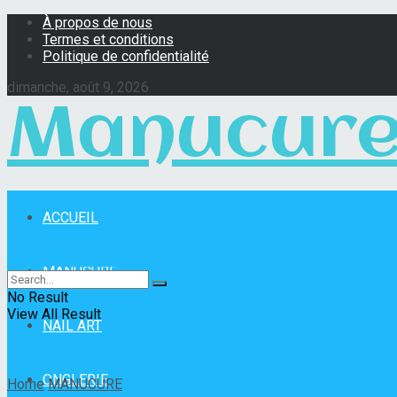
À propos de nous
Termes et conditions
Politique de confidentialité
dimanche, août 9, 2026
Manucure
ACCUEIL
Manucure Pro
MANUCURE
No Result
View All Result
NAIL ART
ONGLERIE
Home
MANUCURE