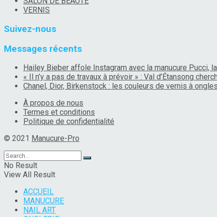
SALON DE BEAUTÉ
VERNIS
Suivez-nous
Messages récents
Hailey Bieber affole Instagram avec la manucure Pucci, la
« Il n’y a pas de travaux à prévoir » : Val d’Étansong che
Chanel, Dior, Birkenstock : les couleurs de vernis à ongl
À propos de nous
Termes et conditions
Politique de confidentialité
© 2021
Manucure-Pro
No Result
View All Result
ACCUEIL
MANUCURE
NAIL ART