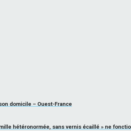
 son domicile – Ouest-France
mille hétéronormée, sans vernis écaillé » ne foncti