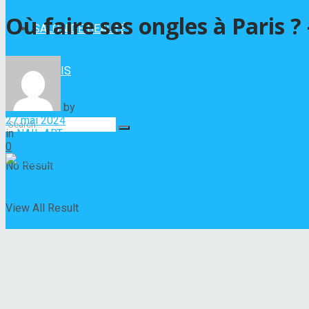
Où faire ses ongles à Paris ? 
SALON DE BEAUTÉ
VERNIS
by
Hélène Nadeau
27 mai 2024
in
NAIL ART
0
No Result
View All Result