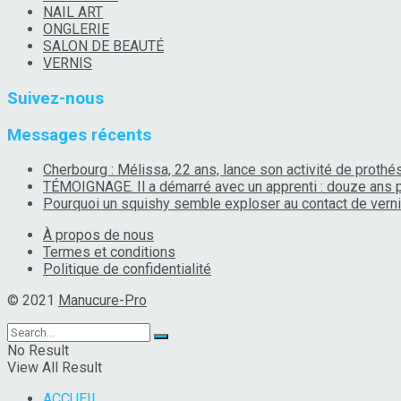
NAIL ART
ONGLERIE
SALON DE BEAUTÉ
VERNIS
Suivez-nous
Messages récents
Cherbourg : Mélissa, 22 ans, lance son activité de prothé
TÉMOIGNAGE. Il a démarré avec un apprenti : douze ans p
Pourquoi un squishy semble exploser au contact de ver
À propos de nous
Termes et conditions
Politique de confidentialité
© 2021
Manucure-Pro
No Result
View All Result
ACCUEIL