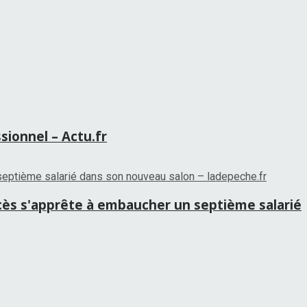
sionnel – Actu.fr
ccès s'apprête à embaucher un septième salarié