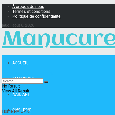
À propos de nous
Termes et conditions
Politique de confidentialité
jeudi, août 6, 2026
Manucure
ACCUEIL
Manucure Pro
MANUCURE
No Result
View All Result
NAIL ART
ONGLERIE
Home
NAIL ART