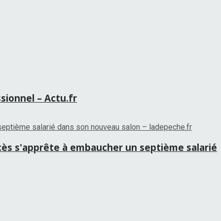
sionnel – Actu.fr
ccès s'apprête à embaucher un septième salarié