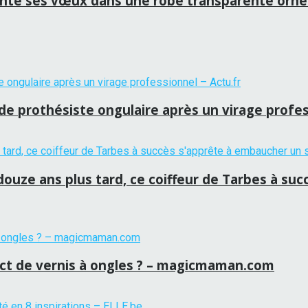
ente ses vœux dans une robe transparente orné
 de prothésiste ongulaire après un virage profes
ouze ans plus tard, ce coiffeur de Tarbes à su
ct de vernis à ongles ? – magicmaman.com