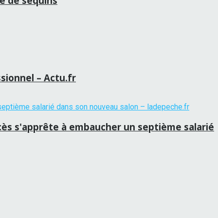
e de sequins
sionnel – Actu.fr
ccès s'apprête à embaucher un septième salarié