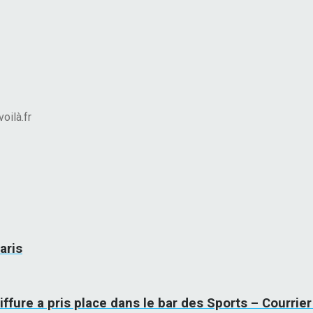
oilà.fr
aris
oiffure a pris place dans le bar des Sports – Courrier