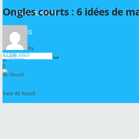
Ongles courts : 6 idées de ma
SALON DE BEAUTÉ
VERNIS
by
Hélène Nadeau
31 mai 2025
in
VERNIS
0
No Result
View All Result