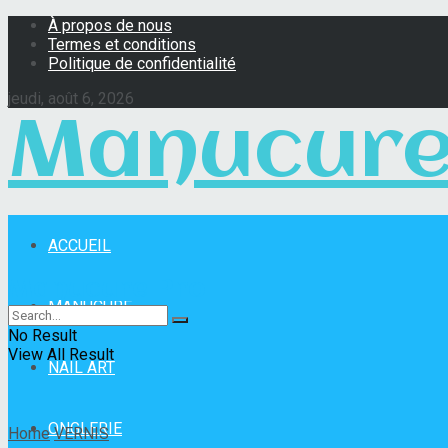
À propos de nous
Termes et conditions
Politique de confidentialité
jeudi, août 6, 2026
Manucure
ACCUEIL
Manucure Pro
MANUCURE
No Result
View All Result
NAIL ART
ONGLERIE
Home
VERNIS