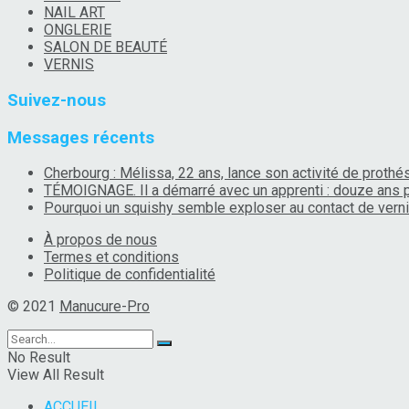
NAIL ART
ONGLERIE
SALON DE BEAUTÉ
VERNIS
Suivez-nous
Messages récents
Cherbourg : Mélissa, 22 ans, lance son activité de prothé
TÉMOIGNAGE. Il a démarré avec un apprenti : douze ans p
Pourquoi un squishy semble exploser au contact de ver
À propos de nous
Termes et conditions
Politique de confidentialité
© 2021
Manucure-Pro
No Result
View All Result
ACCUEIL