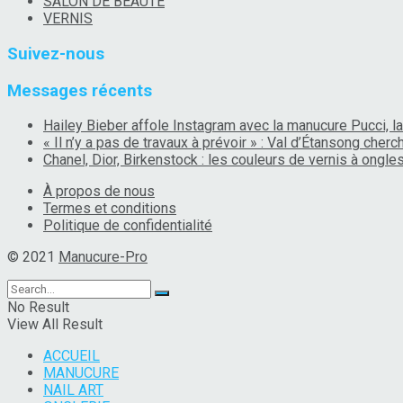
SALON DE BEAUTÉ
VERNIS
Suivez-nous
Messages récents
Hailey Bieber affole Instagram avec la manucure Pucci, la
« Il n’y a pas de travaux à prévoir » : Val d’Étansong che
Chanel, Dior, Birkenstock : les couleurs de vernis à ongl
À propos de nous
Termes et conditions
Politique de confidentialité
© 2021
Manucure-Pro
No Result
View All Result
ACCUEIL
MANUCURE
NAIL ART