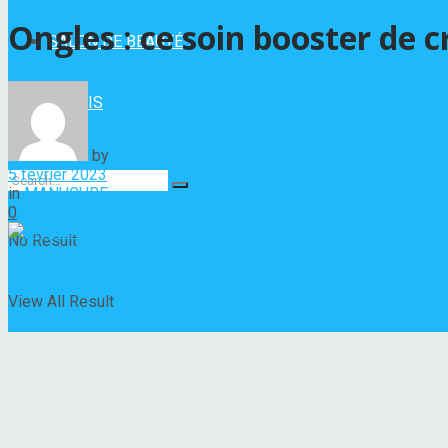
Ongles : ce soin booster de 
SALON DE BEAUTÉ
VERNIS
by
Hélène Nadeau
5 février 2023
in
MANUCURE
0
No Result
View All Result