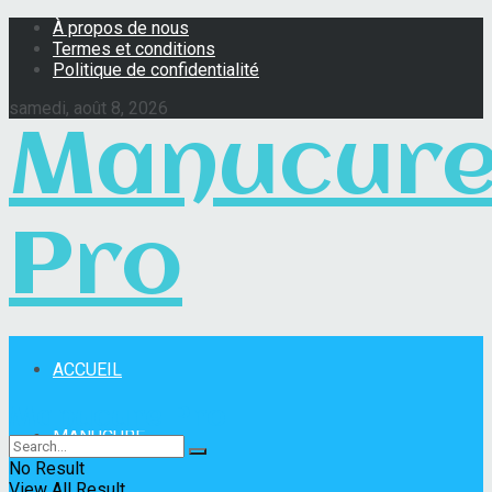
À propos de nous
Termes et conditions
Politique de confidentialité
samedi, août 8, 2026
Manucur
Pro
ACCUEIL
Manucure Pro
MANUCURE
No Result
View All Result