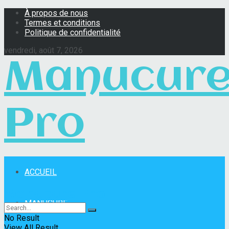
À propos de nous
Termes et conditions
Politique de confidentialité
vendredi, août 7, 2026
Manucur
Pro
ACCUEIL
Manucure Pro
MANUCURE
No Result
View All Result