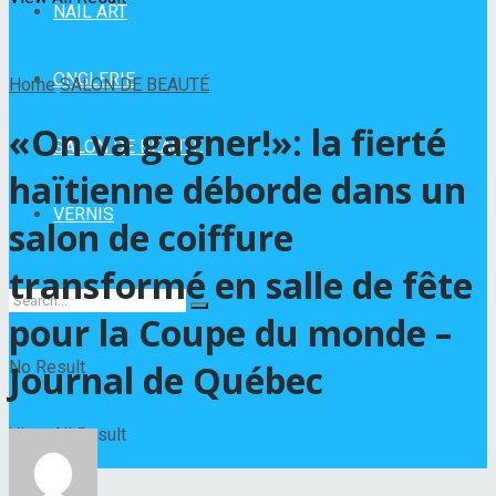
NAIL ART
ONGLERIE
Home
SALON DE BEAUTÉ
«On va gagner!»: la fierté
SALON DE BEAUTÉ
haïtienne déborde dans un
VERNIS
salon de coiffure
transformé en salle de fête
pour la Coupe du monde –
No Result
Journal de Québec
View All Result