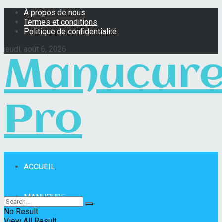
À propos de nous
Termes et conditions
Politique de confidentialité
jeudi, août 6, 2026
Manucur
Pro
ACCUEIL
Manucure Pro
MANUCURE
No Result
View All Result