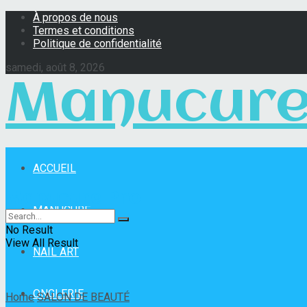
À propos de nous
Termes et conditions
Politique de confidentialité
samedi, août 8, 2026
Manucure
ACCUEIL
Manucure Pro
MANUCURE
No Result
View All Result
NAIL ART
ONGLERIE
Home
SALON DE BEAUTÉ