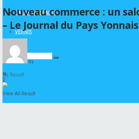
Nouveau commerce : un salon
SALON DE BEAUTÉ
– Le Journal du Pays Yonnais
VERNIS
by
Hélène Nadeau
10 octobre 2024
in
SALON DE BEAUTÉ
No Result
0
View All Result