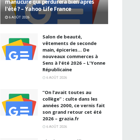
manucure qui perdurera bien après
l'été ? – Yahoo Life France
6 AOÛT 2026
Salon de beauté,
vêtements de seconde
main, épiceries… De
nouveaux commerces à
Sens à l'été 2026 – L'Yonne
Républicaine
6 AOÛT 2026
“On l’avait toutes au
collège” : culte dans les
années 2000, ce vernis fait
son grand retour cet été
2026 – grazia.fr
6 AOÛT 2026