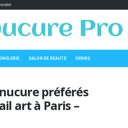
ntialité
ucure Pro
ONGLERIE
SALON DE BEAUTÉ
VERNIS
nucure préférés
il art à Paris –