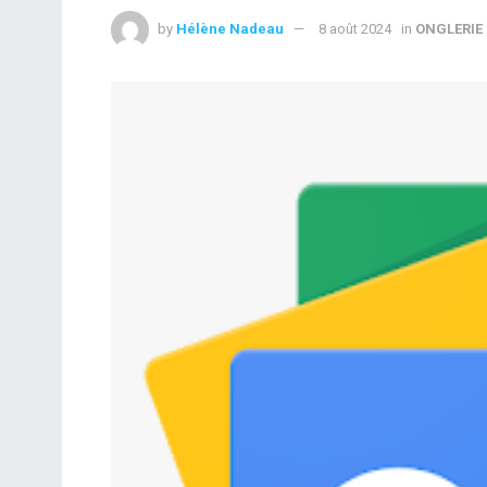
by
Hélène Nadeau
8 août 2024
in
ONGLERIE