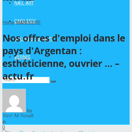
NAIL ART
ONGLERIE
Home
MANUCURE
Nos offres d'emploi dans le
SALON DE BEAUTÉ
pays d'Argentan :
VERNIS
esthéticienne, ouvrier … –
actu.fr
No Result
by
Hélène Nadeau
View All Result
2 mars 2023
in
MANUCURE
0