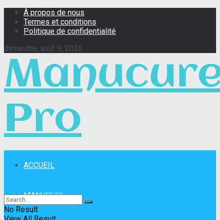
À propos de nous
Termes et conditions
Politique de confidentialité
dimanche, août 9, 2026
Manucur
Pro
ACCUEIL
Manucure Pro
MANUCURE
No Result
View All Result