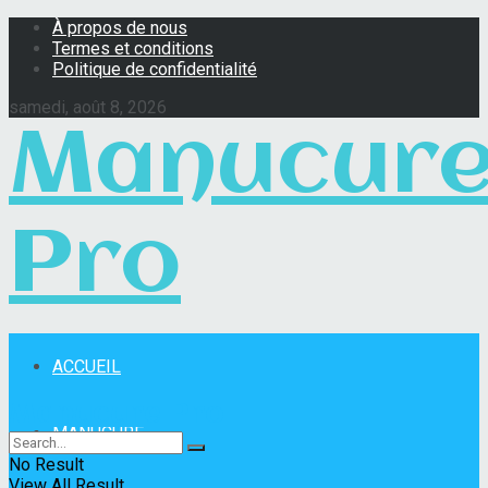
À propos de nous
Termes et conditions
Politique de confidentialité
samedi, août 8, 2026
Manucur
Pro
ACCUEIL
Manucure Pro
MANUCURE
No Result
View All Result