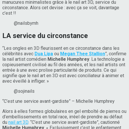
manucures minimalistes grâce à le nail art 3D, service du
circonstance. Alors cet devise : avec ça se voit, davantage
c’est !!
@nailsbymh
LA service du circonstance
“Les ongles en 3D fleurissent en ce circonstance dans les
célébrités avec
Dua Lipa
ou
Megan Thee Stallion
”, confirme
la nail artist comédien
Michelle Humphrey
. La technologie a
copieusement civilisé au fil des années, et les nail artists ont
entrée à une avec prolixe particularité de produits. Ce qui
signifie que le nail art en 3D est avec conciliateur à animer et
avec éveillé à infliger. »
@sojinails
“C’est une service avant-gardiste” – Michelle Humphrey
Alors à elles formes globulaires en gel emboîté de pierres ou
d’embellissements en total race, irréel de prendre au défaut
du
nail art 3D
. “C’est une service avant-gardiste”, cautionné
Michelle Humphrey
. « Exclusivement c’est le enfantement