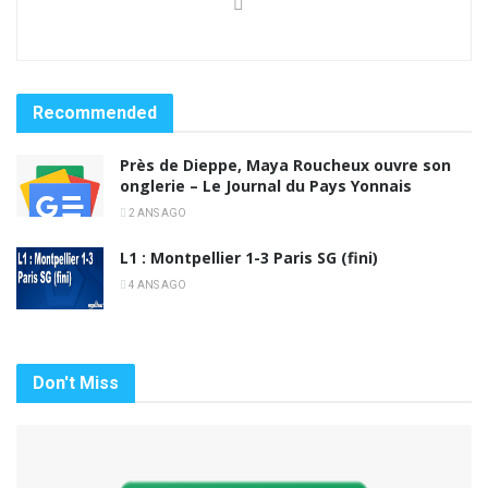
Recommended
Près de Dieppe, Maya Roucheux ouvre son
onglerie – Le Journal du Pays Yonnais
2 ANS AGO
L1 : Montpellier 1-3 Paris SG (fini)
4 ANS AGO
Don't Miss