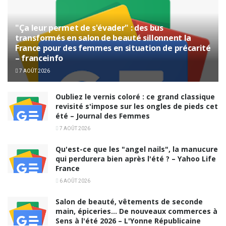
"Ça leur permet de s'évader" : des bus
transformés en salon de beauté sillonnent la
France pour des femmes en situation de précarité
– franceinfo
7 AOÛT 2026
Oubliez le vernis coloré : ce grand classique
revisité s'impose sur les ongles de pieds cet
été – Journal des Femmes
7 AOÛT 2026
Qu'est-ce que les "angel nails", la manucure
qui perdurera bien après l'été ? – Yahoo Life
France
6 AOÛT 2026
Salon de beauté, vêtements de seconde
main, épiceries… De nouveaux commerces à
Sens à l'été 2026 – L'Yonne Républicaine