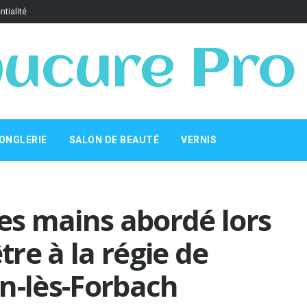
ntialité
ucure Pro
ONGLERIE
SALON DE BEAUTÉ
VERNIS
des mains abordé lors
tre à la régie de
n-lès-Forbach