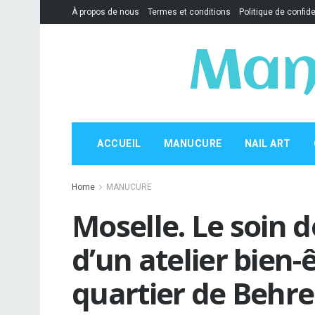
À propos de nous
Termes et conditions
Politique de confide
Man
ACCUEIL
MANUCURE
NAIL ART
Home
MANUCURE
Moselle. Le soin 
d’un atelier bien-ê
quartier de Behre