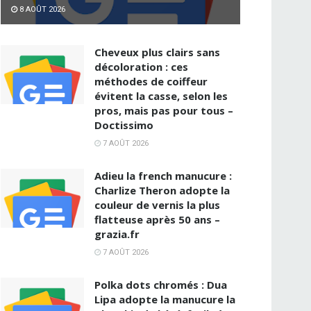
8 AOÛT 2026
Cheveux plus clairs sans
décoloration : ces
méthodes de coiffeur
évitent la casse, selon les
pros, mais pas pour tous –
Doctissimo
7 AOÛT 2026
Adieu la french manucure :
Charlize Theron adopte la
couleur de vernis la plus
flatteuse après 50 ans –
grazia.fr
7 AOÛT 2026
Polka dots chromés : Dua
Lipa adopte la manucure la