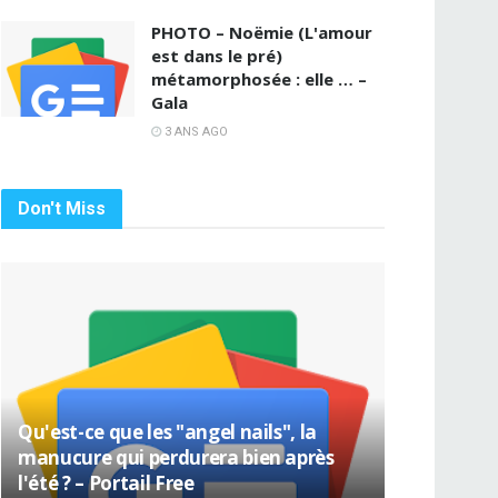
PHOTO – Noëmie (L'amour
est dans le pré)
métamorphosée : elle … –
Gala
3 ANS AGO
Don't Miss
Qu'est-ce que les "angel nails", la
manucure qui perdurera bien après
l'été ? – Portail Free