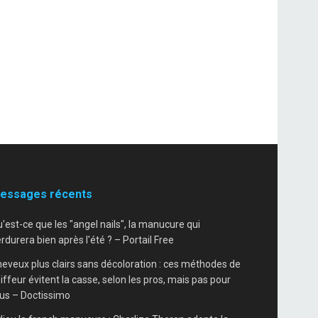
essages récents
'est-ce que les "angel nails", la manucure qui
rdurera bien après l'été ? – Portail Free
eveux plus clairs sans décoloration : ces méthodes de
iffeur évitent la casse, selon les pros, mais pas pour
us – Doctissimo