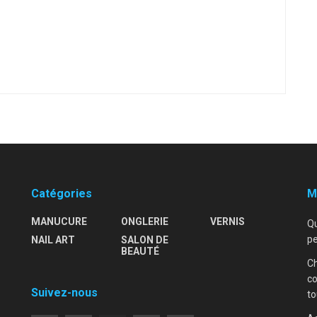
Catégories
M
MANUCURE
ONGLERIE
VERNIS
Qu
pe
NAIL ART
SALON DE
–
BEAUTÉ
Ch
co
Suivez-nous
to