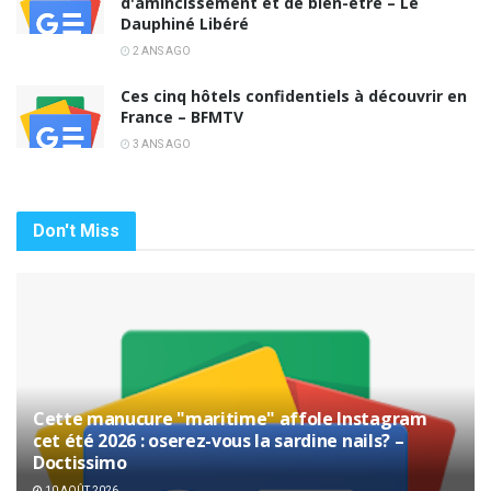
d'amincissement et de bien-être – Le
Dauphiné Libéré
2 ANS AGO
Ces cinq hôtels confidentiels à découvrir en
France – BFMTV
3 ANS AGO
Don't Miss
Cette manucure "maritime" affole Instagram
cet été 2026 : oserez-vous la sardine nails? –
Doctissimo
10 AOÛT 2026