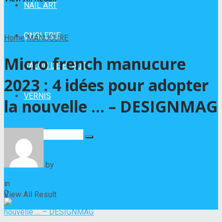
NAIL ART
ONGLERIE
Home
MANUCURE
Micro french manucure
SALON DE BEAUTÉ
2023 : 4 idées pour adopter
VERNIS
la nouvelle … – DESIGNMAG
No Result
by
Hélène Nadeau
9 février 2023
in
MANUCURE
0
View All Result