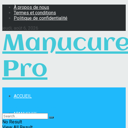
À propos de nous
Termes et conditions
Politique de confidentialité
jeudi, août 6, 2026
Manucur
Pro
ACCUEIL
Manucure Pro
MANUCURE
No Result
View All Result