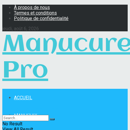
À propos de nous
Termes et conditions
Politique de confidentialité
jeudi, août 6, 2026
Manucur
Pro
ACCUEIL
Manucure Pro
MANUCURE
No Result
View All Result