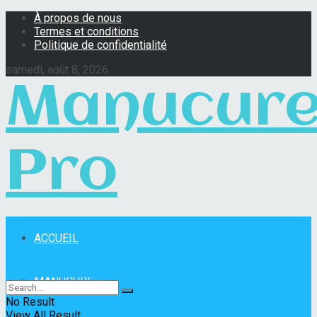
À propos de nous
Termes et conditions
Politique de confidentialité
samedi, août 8, 2026
Manucur
Pro
ACCUEIL
Manucure Pro
MANUCURE
No Result
View All Result