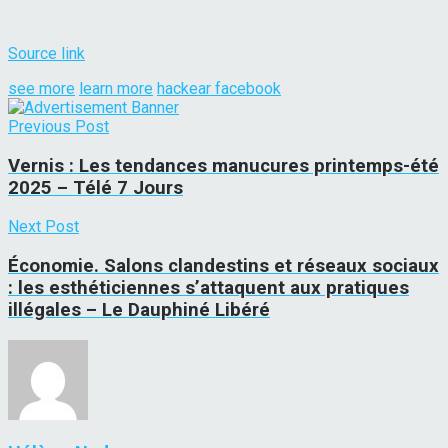
Source link
see more
learn more
hackear facebook
Previous Post
Vernis : Les tendances manucures printemps-été
2025 – Télé 7 Jours
Next Post
Économie. Salons clandestins et réseaux sociaux
: les esthéticiennes s’attaquent aux pratiques
illégales – Le Dauphiné Libéré