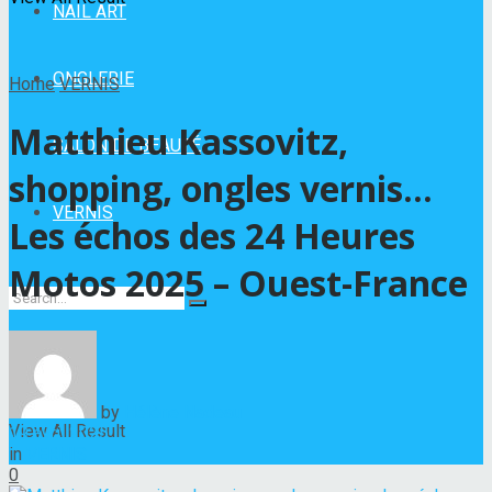
NAIL ART
ONGLERIE
Home
VERNIS
Matthieu Kassovitz,
SALON DE BEAUTÉ
shopping, ongles vernis…
VERNIS
Les échos des 24 Heures
Motos 2025 – Ouest-France
No Result
by
Hélène Nadeau
View All Result
19 avril 2025
in
VERNIS
0