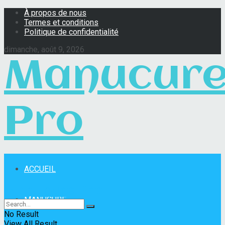
À propos de nous
Termes et conditions
Politique de confidentialité
dimanche, août 9, 2026
Manucur
Pro
ACCUEIL
Manucure Pro
MANUCURE
No Result
View All Result