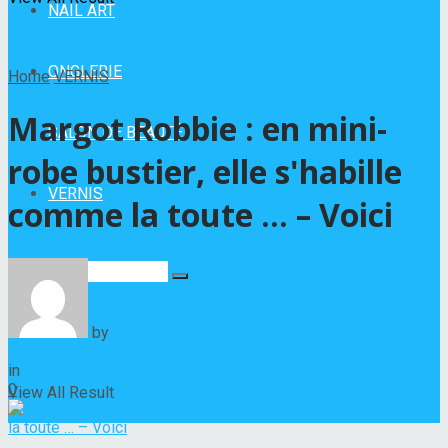
NAIL ART
ONGLERIE
Home
VERNIS
Margot Robbie : en mini-
SALON DE BEAUTÉ
robe bustier, elle s'habille
VERNIS
comme la toute … – Voici
No Result
by
Hélène Nadeau
30 juin 2023
in
VERNIS
0
View All Result