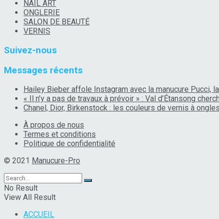
NAIL ART
ONGLERIE
SALON DE BEAUTÉ
VERNIS
Suivez-nous
Messages récents
Hailey Bieber affole Instagram avec la manucure Pucci, la
« Il n’y a pas de travaux à prévoir » : Val d’Étansong che
Chanel, Dior, Birkenstock : les couleurs de vernis à ongl
À propos de nous
Termes et conditions
Politique de confidentialité
© 2021
Manucure-Pro
No Result
View All Result
ACCUEIL