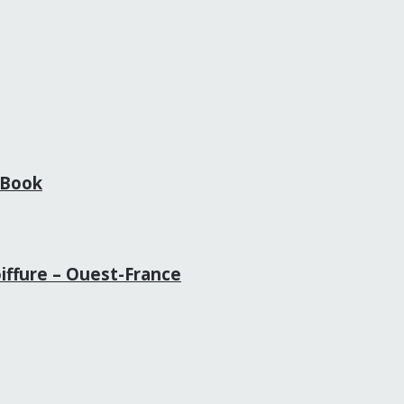
t Book
oiffure – Ouest-France