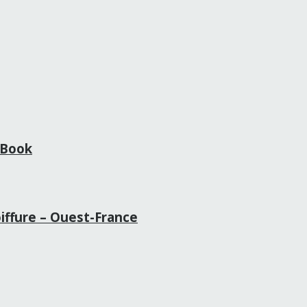
t Book
oiffure – Ouest-France