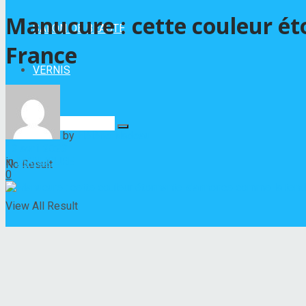
Manucure : cette couleur é
SALON DE BEAUTÉ
France
VERNIS
by
Hélène Nadeau
13 avril 2023
in
MANUCURE
No Result
0
View All Result