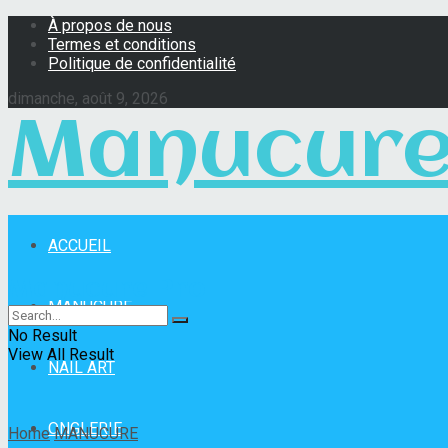
À propos de nous
Termes et conditions
Politique de confidentialité
dimanche, août 9, 2026
Manucure
ACCUEIL
Manucure Pro
MANUCURE
No Result
View All Result
NAIL ART
ONGLERIE
Home
MANUCURE