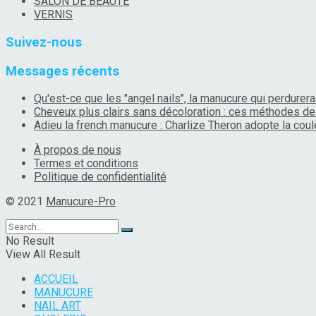
SALON DE BEAUTÉ
VERNIS
Suivez-nous
Messages récents
Qu'est-ce que les "angel nails", la manucure qui perdurera 
Cheveux plus clairs sans décoloration : ces méthodes de 
Adieu la french manucure : Charlize Theron adopte la coule
À propos de nous
Termes et conditions
Politique de confidentialité
© 2021
Manucure-Pro
No Result
View All Result
ACCUEIL
MANUCURE
NAIL ART