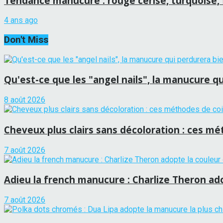
Tendance manucure : rouge cerise, turquoise, 
4 ans ago
Don't Miss
Qu'est-ce que les "angel nails", la manucure qui
8 août 2026
Cheveux plus clairs sans décoloration : ces mét
7 août 2026
Adieu la french manucure : Charlize Theron adop
7 août 2026