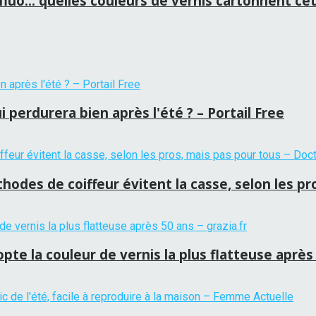
fluo… quelles couleurs de vernis cartonnent cet
 perdurera bien après l'été ? – Portail Free
hodes de coiffeur évitent la casse, selon les p
te la couleur de vernis la plus flatteuse après 