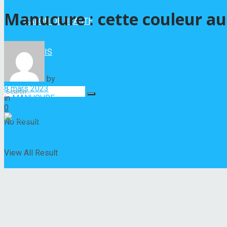
Manucure : cette couleur au
SALON DE BEAUTÉ
VERNIS
by
Hélène Nadeau
8 mars 2023
in
MANUCURE
0
No Result
View All Result