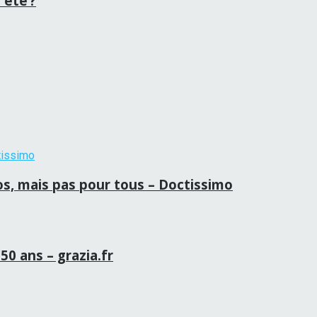
 été ?
ros, mais pas pour tous – Doctissimo
50 ans – grazia.fr