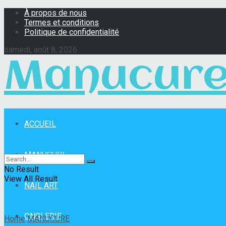
À propos de nous
Termes et conditions
Politique de confidentialité
samedi, août 8, 2026
Manucure
ACCUEIL
Manucure Pro
MANUCURE
No Result
View All Result
NAIL ART
ONGLERIE
Home
MANUCURE