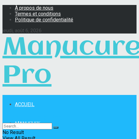
À propos de nous
Termes et conditions
Politique de confidentialité
jeudi, août 6, 2026
Manucur
Pro
ACCUEIL
Manucure Pro
MANUCURE
No Result
View All Result