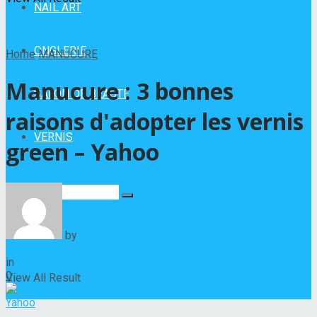
NAIL ART
ONGLERIE
Home
MANUCURE
Manucure : 3 bonnes
SALON DE BEAUTÉ
raisons d'adopter les vernis
VERNIS
green – Yahoo
No Result
by
Hélène Nadeau
4 mars 2023
in
MANUCURE
0
View All Result