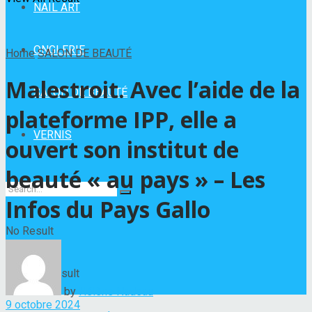
NAIL ART
ONGLERIE
Home
SALON DE BEAUTÉ
Malestroit. Avec l’aide de la
SALON DE BEAUTÉ
plateforme IPP, elle a
VERNIS
ouvert son institut de
beauté « au pays » – Les
Infos du Pays Gallo
No Result
View All Result
by
Hélène Nadeau
9 octobre 2024