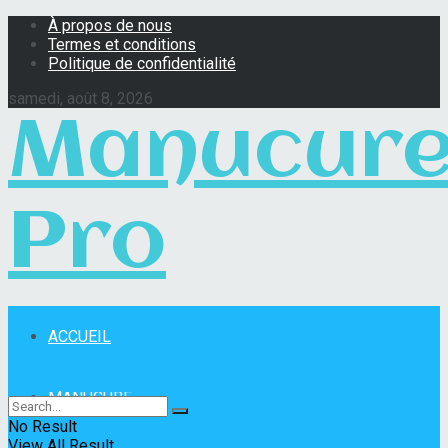
À propos de nous
Termes et conditions
Politique de confidentialité
samedi, août 8, 2026
Manucur
Pro
ACCUEIL
Manucure Pro
MANUCURE
No Result
View All Result