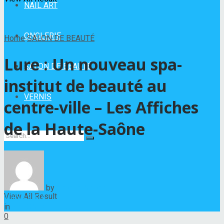
NAIL ART
ONGLERIE
Home
SALON DE BEAUTÉ
Lure : Un nouveau spa-
SALON DE BEAUTÉ
institut de beauté au
VERNIS
centre-ville – Les Affiches
de la Haute-Saône
No Result
by
Hélène Nadeau
View All Result
1 août 2024
in
SALON DE BEAUTÉ
0