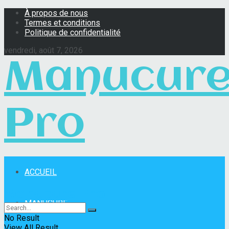
À propos de nous
Termes et conditions
Politique de confidentialité
vendredi, août 7, 2026
Manucur
Pro
ACCUEIL
Manucure Pro
MANUCURE
No Result
View All Result