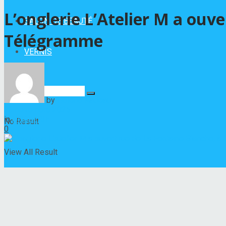
L’onglerie L’Atelier M a ouv
SALON DE BEAUTÉ
Télégramme
VERNIS
by
Hélène Nadeau
26 novembre 2025
in
ONGLERIE
No Result
0
View All Result