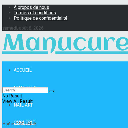
À propos de nous
Termes et conditions
Politique de confidentialité
samedi, août 8, 2026
Manucure
ACCUEIL
Manucure Pro
MANUCURE
No Result
View All Result
NAIL ART
ONGLERIE
Home
ONGLERIE