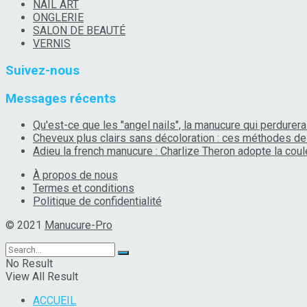
NAIL ART
ONGLERIE
SALON DE BEAUTÉ
VERNIS
Suivez-nous
Messages récents
Qu'est-ce que les "angel nails", la manucure qui perdurera 
Cheveux plus clairs sans décoloration : ces méthodes de 
Adieu la french manucure : Charlize Theron adopte la coule
À propos de nous
Termes et conditions
Politique de confidentialité
© 2021
Manucure-Pro
No Result
View All Result
ACCUEIL