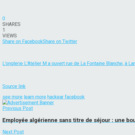
0
SHARES
1
VIEWS
Share on Facebook
Share on Twitter
L’onglerie L’Atelier M a ouvert rue de La Fontaine Blanche, à L
Source link
see more
learn more
hackear facebook
Previous Post
Employée algérienne sans titre de séjour : une bo
Next Post