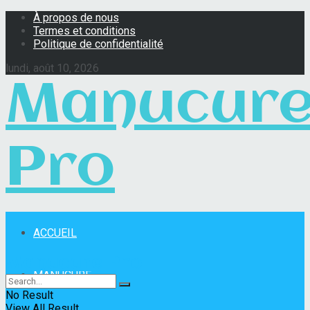
À propos de nous
Termes et conditions
Politique de confidentialité
lundi, août 10, 2026
Manucur
Pro
ACCUEIL
Manucure Pro
MANUCURE
No Result
View All Result