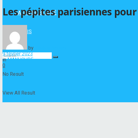
Les pépites parisiennes pour
SALON DE BEAUTÉ
VERNIS
by
Hélène Nadeau
9 février 2023
in
MANUCURE
0
No Result
View All Result