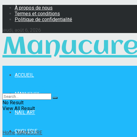
À propos de nous
Termes et conditions
Politique de confidentialité
jeudi, août 6, 2026
Manucure
ACCUEIL
Manucure Pro
MANUCURE
No Result
View All Result
NAIL ART
ONGLERIE
Home
MANUCURE