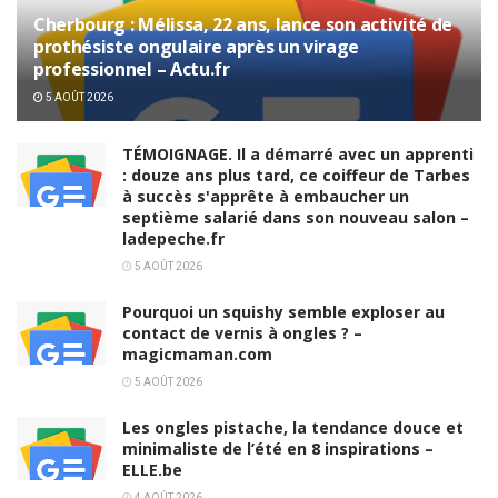
Cherbourg : Mélissa, 22 ans, lance son activité de
prothésiste ongulaire après un virage
professionnel – Actu.fr
5 AOÛT 2026
TÉMOIGNAGE. Il a démarré avec un apprenti
: douze ans plus tard, ce coiffeur de Tarbes
à succès s'apprête à embaucher un
septième salarié dans son nouveau salon –
ladepeche.fr
5 AOÛT 2026
Pourquoi un squishy semble exploser au
contact de vernis à ongles ? –
magicmaman.com
5 AOÛT 2026
Les ongles pistache, la tendance douce et
minimaliste de l’été en 8 inspirations –
ELLE.be
4 AOÛT 2026