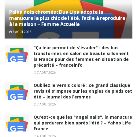
Polka dots chromés : Dua Lipa adopte la
manucure la plus chic de l'été, facile à reproduire
à la maison – Femme Actuelle
7 AOÛT 2026
"Ça leur permet de s'évader" : des bus
transformés en salon de beauté sillonnent
la France pour des femmes en situation de
précarité – franceinfo
7 AOÛT 2026
Oubliez le vernis coloré : ce grand classique
revisité s'impose sur les ongles de pieds cet
été – Journal des Femmes
7 AOÛT 2026
Qu'est-ce que les "angel nails", la manucure
qui perdurera bien après l'été ? – Yahoo Life
France
6 AOÛT 2026