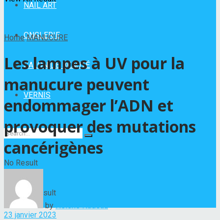
NAIL ART
ONGLERIE
Home
MANUCURE
Les lampes à UV pour la
SALON DE BEAUTÉ
manucure peuvent
VERNIS
endommager l’ADN et
provoquer des mutations
cancérigènes
No Result
View All Result
by
Hélène Nadeau
23 janvier 2023