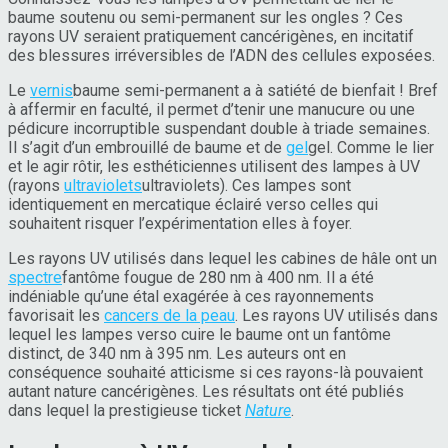
baume soutenu ou semi-permanent sur les ongles ? Ces
rayons UV seraient pratiquement cancérigènes, en incitatif
des blessures irréversibles de l’ADN des cellules exposées.
Le
vernis
baume
semi-permanent a à satiété de bienfait ! Bref
à affermir en faculté, il permet d’tenir une manucure ou une
pédicure incorruptible suspendant double à triade semaines.
Il s’agit d’un embrouillé de baume et de
gel
gel
. Comme le lier
et le agir rôtir, les esthéticiennes utilisent des lampes à UV
(rayons
ultraviolets
ultraviolets
). Ces lampes sont
identiquement en mercatique éclairé verso celles qui
souhaitent risquer l’expérimentation elles à foyer.
Les rayons UV utilisés dans lequel les cabines de hâle ont un
spectre
fantôme
fougue de 280 nm à 400 nm. Il a été
indéniable qu’une étal exagérée à ces rayonnements
favorisait les
cancers de la peau
. Les rayons UV utilisés dans
lequel les lampes verso cuire le baume ont un fantôme
distinct, de 340 nm à 395 nm. Les auteurs ont en
conséquence souhaité atticisme si ces rayons-là pouvaient
autant nature cancérigènes. Les résultats ont été publiés
dans lequel la prestigieuse ticket
Nature
.