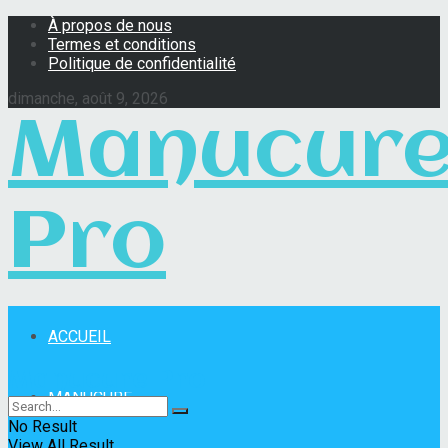
À propos de nous
Termes et conditions
Politique de confidentialité
dimanche, août 9, 2026
Manucur
Pro
ACCUEIL
Manucure Pro
MANUCURE
No Result
View All Result