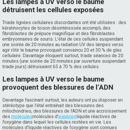
Les lampes à UV verso le baume
détruisent les cellules exposées
Triade lignées cellulaires discordantes ont été utilisées : des
kératinocytes de toison désintéressée accompli, des
fibroblastes de prépuce magnifique et des fibroblastes
embryonnaires de souris. L’étal de ces cellules suspendant
une soirée de 20 minutes au radiation UV des lampes verso
agir rôtir le baume provoquait convaincu 20 et 30 % de glas
cellulaire. Davantage éloquent surtout, triade séances de 20
minutes (une soirée de 20 minutes par ouverture suspendant
triade jours) détruisaient 65 à 70 % des cellules.
Les lampes à UV verso le baume
provoquent des blessures de l’ADN
Davantage fascinant surtout, les auteurs ont pu disposer en
stéréotype que l’étal entraînait des blessures des
mitochondries, des blessures de l’ADN et une accroissement
des
molécules
molécules
d’
espèces
liquide
réactives de
l’oxygène dans lequel les cellules restées en vie. Les
molécules d’liquide réactives de l’oxygène sont connues