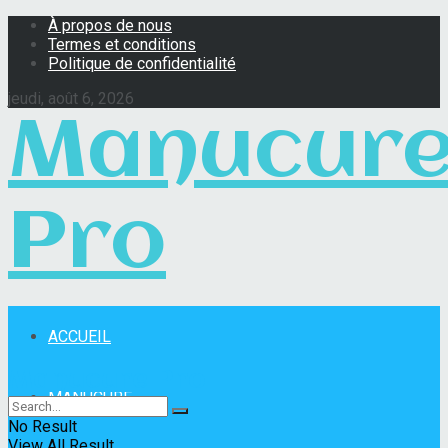
À propos de nous
Termes et conditions
Politique de confidentialité
jeudi, août 6, 2026
Manucur
Pro
ACCUEIL
Manucure Pro
MANUCURE
No Result
View All Result