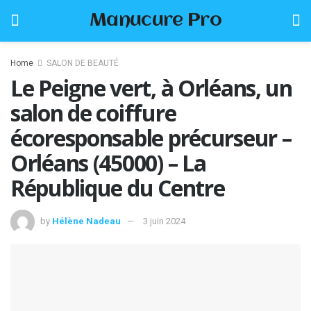
Manucure Pro
Home
SALON DE BEAUTÉ
Le Peigne vert, à Orléans, un
salon de coiffure
écoresponsable précurseur –
Orléans (45000) – La
République du Centre
by
Hélène Nadeau
3 juin 2024