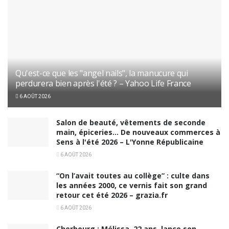
Qu'est-ce que les "angel nails", la manucure qui
perdurera bien après l'été ? – Yahoo Life France
6 AOÛT 2026
Salon de beauté, vêtements de seconde
main, épiceries… De nouveaux commerces à
Sens à l'été 2026 – L'Yonne Républicaine
6 AOÛT 2026
“On l’avait toutes au collège” : culte dans
les années 2000, ce vernis fait son grand
retour cet été 2026 – grazia.fr
6 AOÛT 2026
Cherbourg : Mélissa, 22 ans, lance son