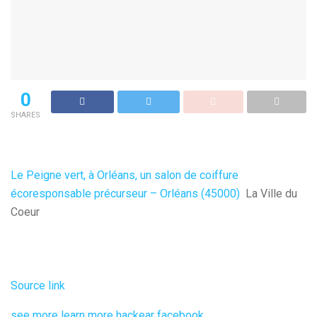
0
SHARES
Le Peigne vert, à Orléans, un salon de coiffure
écoresponsable précurseur – Orléans (45000)
La Ville du
Coeur
Source link
see more
learn more
hackear facebook