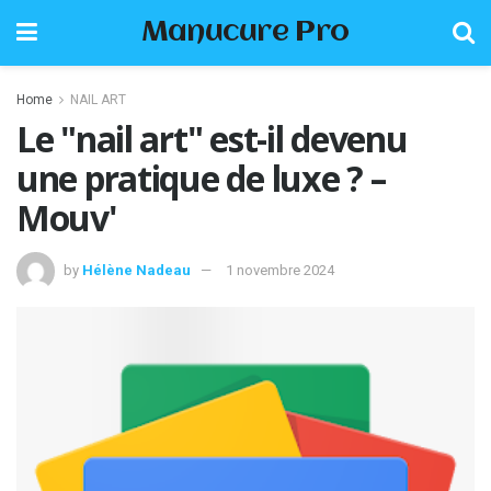
Manucure Pro
Home
NAIL ART
Le "nail art" est-il devenu
une pratique de luxe ? –
Mouv'
by
Hélène Nadeau
1 novembre 2024