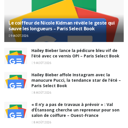
Le coiffeur de Nicole Kidman révèle le geste qui
sauve les longueurs – Paris Select Book
9 AOÛT 2026
Hailey Bieber lance la pédicure bleu vif de
l’été avec ce vernis OPI – Paris Select Book
9 AOÛT 2026
Hailey Bieber affole Instagram avec la
manucure Pucci, la tendance star de l’été –
Paris Select Book
8 AOÛT 2026
« Il n’y a pas de travaux à prévoir » : Val
d’Étansong cherche un repreneur pour son
salon de coiffure – Ouest-France
8 AOÛT 2026