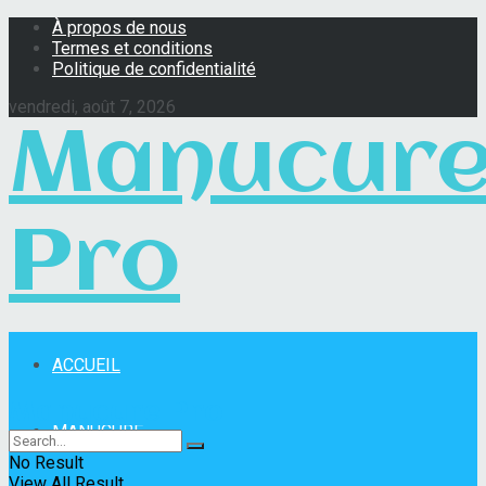
À propos de nous
Termes et conditions
Politique de confidentialité
vendredi, août 7, 2026
Manucur
Pro
ACCUEIL
Manucure Pro
MANUCURE
No Result
View All Result