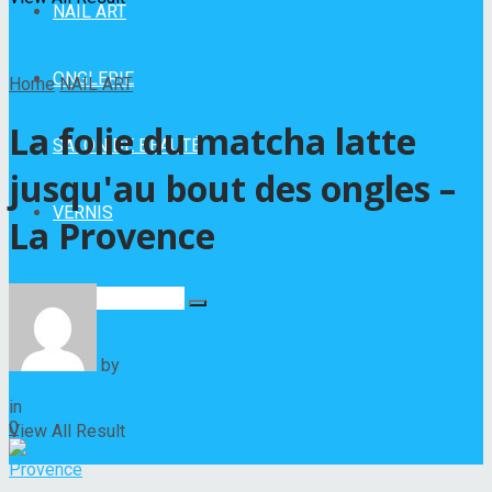
NAIL ART
ONGLERIE
Home
NAIL ART
La folie du matcha latte
SALON DE BEAUTÉ
jusqu'au bout des ongles –
VERNIS
La Provence
No Result
by
Hélène Nadeau
27 avril 2023
in
NAIL ART
0
View All Result