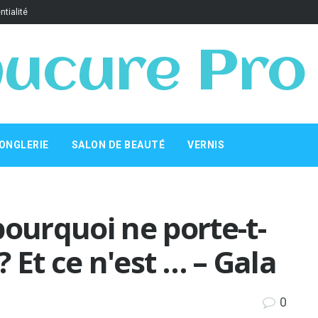
ntialité
ucure Pro
ONGLERIE
SALON DE BEAUTÉ
VERNIS
pourquoi ne porte-t-
? Et ce n'est … – Gala
0