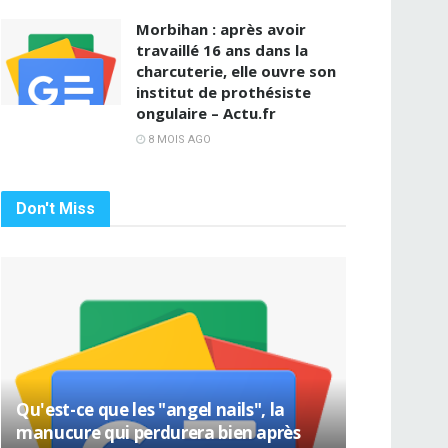
Morbihan : après avoir
travaillé 16 ans dans la
charcuterie, elle ouvre son
institut de prothésiste
ongulaire – Actu.fr
8 MOIS AGO
Don't Miss
Qu'est-ce que les "angel nails", la
manucure qui perdurera bien après