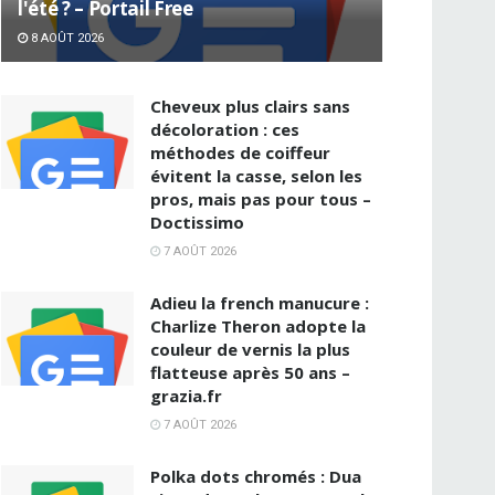
l'été ? – Portail Free
8 AOÛT 2026
Cheveux plus clairs sans
décoloration : ces
méthodes de coiffeur
évitent la casse, selon les
pros, mais pas pour tous –
Doctissimo
7 AOÛT 2026
Adieu la french manucure :
Charlize Theron adopte la
couleur de vernis la plus
flatteuse après 50 ans –
grazia.fr
7 AOÛT 2026
Polka dots chromés : Dua