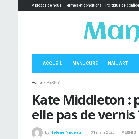
À propos de nous
Termes et conditions
Politique de confide
Man
ACCUEIL
MANUCURE
NAIL ART
Home
VERNIS
Kate Middleton : 
elle pas de vernis 
by
Hélène Nadeau
31 mars 2023
in
VERNIS