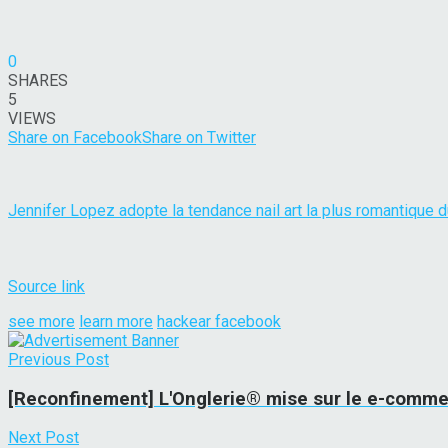
0
SHARES
5
VIEWS
Share on Facebook
Share on Twitter
Jennifer Lopez adopte la tendance nail art la plus romantique
Source link
see more
learn more
hackear facebook
Previous Post
[Reconfinement] L'Onglerie® mise sur le e-comme
Next Post