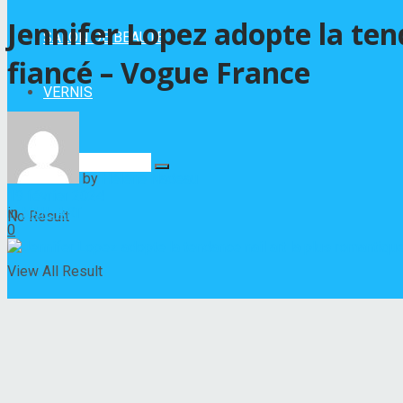
Jennifer Lopez adopte la te
SALON DE BEAUTÉ
fiancé – Vogue France
VERNIS
by
Hélène Nadeau
19 février 2024
in
NAIL ART
No Result
0
View All Result