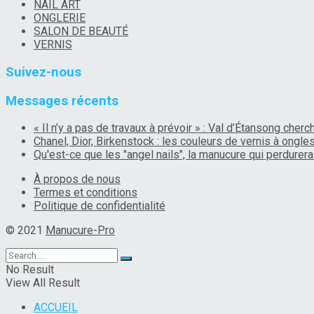
NAIL ART
ONGLERIE
SALON DE BEAUTÉ
VERNIS
Suivez-nous
Messages récents
« Il n’y a pas de travaux à prévoir » : Val d’Étansong che
Chanel, Dior, Birkenstock : les couleurs de vernis à ongl
Qu'est-ce que les "angel nails", la manucure qui perdurera 
À propos de nous
Termes et conditions
Politique de confidentialité
© 2021
Manucure-Pro
No Result
View All Result
ACCUEIL