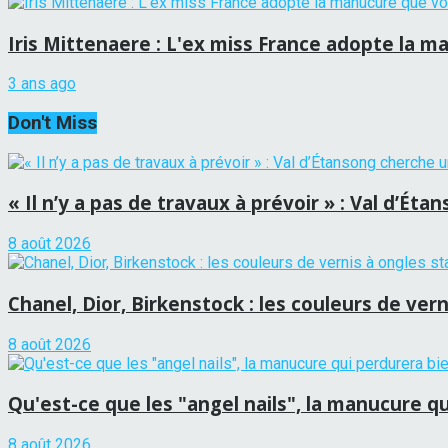
Iris Mittenaere : L'ex miss France adopte la
3 ans ago
Don't Miss
« Il n’y a pas de travaux à prévoir » : Val d’É
8 août 2026
Chanel, Dior, Birkenstock : les couleurs de vern
8 août 2026
Qu'est-ce que les "angel nails", la manucure qui
8 août 2026