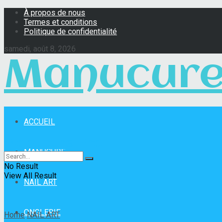
À propos de nous
Termes et conditions
Politique de confidentialité
samedi, août 8, 2026
Manucure
ACCUEIL
Manucure Pro
MANUCURE
No Result
View All Result
NAIL ART
ONGLERIE
Home
NAIL ART