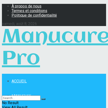
À propos de nous
Termes et conditions
Politique de confidentialité
samedi, août 8, 2026
Manucur
Pro
ACCUEIL
Manucure Pro
MANUCURE
No Result
View All Result