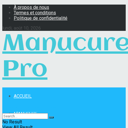
À propos de nous
Termes et conditions
Politique de confidentialité
lundi, août 10, 2026
Manucur
Pro
ACCUEIL
Manucure Pro
MANUCURE
No Result
View All Result