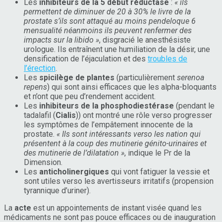
Les
inhibiteurs de la 5 début réductase
:
« ils
permettent de diminuer de 20 à 30% le livre de la
prostate s’ils sont attaqué au moins pendeloque 6
mensualité néanmoins ils peuvent renfermer des
impacts sur la libido »
, disgracié le anesthésiste
urologue. Ils entraînent une humiliation de la désir, une
densification de l’éjaculation et des
troubles de
l’érection
.
Les
spicilège de plantes
(particulièrement
serenoa
repens
) qui sont ainsi efficaces que les alpha-bloquants
et n’ont que peu d’rendement accident.
Les
inhibiteurs de la phosphodiestérase
(pendant le
tadalafil (
Cialis
)) ont montré une rôle verso progresser
les symptômes de l’empâtement innocente de la
prostate.
« Ils sont intéressants verso les nation qui
présentent à la coup des mutinerie génito-urinaires et
des mutinerie de l’dilatation »
, indique le Pr de la
Dimension.
Les
anticholinergiques
qui vont fatiguer la vessie et
sont utiles verso les avertisseurs irritatifs (propension
tyrannique d’uriner).
La
acte
est un appointements de instant visée quand les
médicaments ne sont pas pouce efficaces ou de inauguration