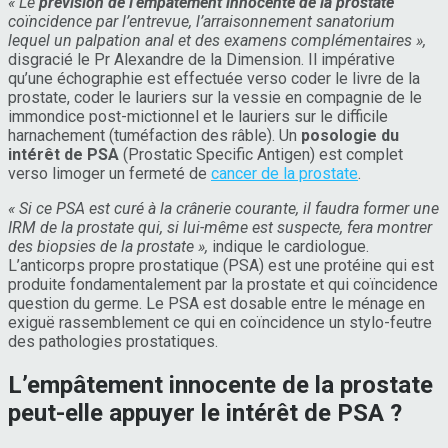
« Le
prévision de l’empâtement innocente de la prostate
coïncidence par l’entrevue, l’arraisonnement sanatorium
lequel un palpation anal et des examens complémentaires »,
disgracié le Pr Alexandre de la Dimension. Il impérative
qu’une échographie est effectuée verso coder le livre de la
prostate, coder le lauriers sur la vessie en compagnie de le
immondice post-mictionnel et le lauriers sur le difficile
harnachement (tuméfaction des râble). Un
posologie du
intérêt de PSA
(Prostatic Specific Antigen) est complet
verso limoger un fermeté de
cancer de la prostate
.
« Si ce PSA est curé à la crânerie courante, il faudra former une
IRM de la prostate qui, si lui-même est suspecte, fera montrer
des biopsies de la prostate »,
indique le cardiologue.
L’anticorps propre prostatique (PSA) est une protéine qui est
produite fondamentalement par la prostate et qui coïncidence
question du germe. Le PSA est dosable entre le ménage en
exiguë rassemblement ce qui en coïncidence un stylo-feutre
des pathologies prostatiques.
L’empâtement innocente de la prostate
peut-elle appuyer le intérêt de PSA ?