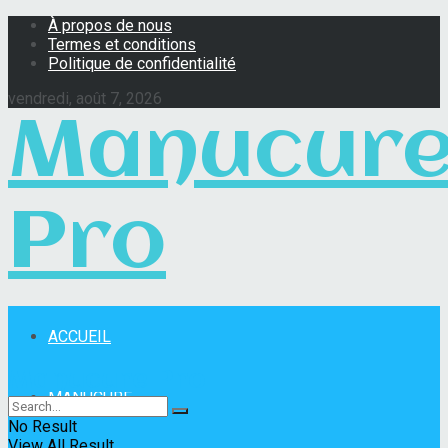
À propos de nous
Termes et conditions
Politique de confidentialité
vendredi, août 7, 2026
Manucur
Pro
ACCUEIL
Manucure Pro
MANUCURE
No Result
View All Result