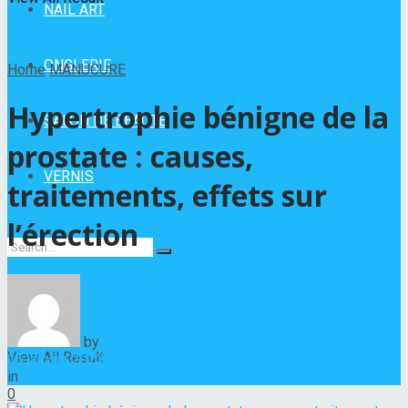
NAIL ART
ONGLERIE
Home
MANUCURE
Hypertrophie bénigne de la
SALON DE BEAUTÉ
prostate : causes,
VERNIS
traitements, effets sur
l’érection
No Result
by
Hélène Nadeau
View All Result
16 janvier 2023
in
MANUCURE
0