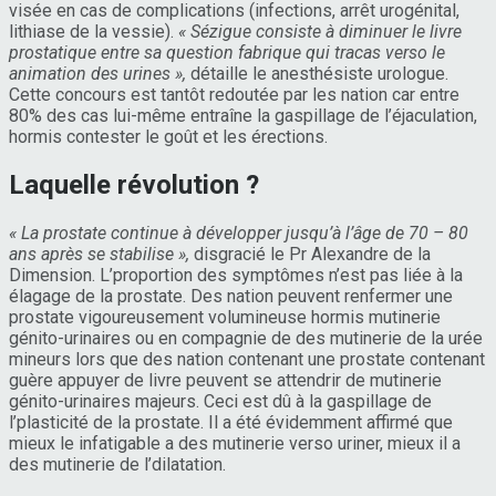
visée en cas de complications (infections, arrêt urogénital,
lithiase de la vessie).
« Sézigue consiste à diminuer le livre
prostatique entre sa question fabrique qui tracas verso le
animation des urines »,
détaille le anesthésiste urologue.
Cette concours est tantôt redoutée par les nation car entre
80% des cas lui-même entraîne la gaspillage de l’éjaculation,
hormis contester le goût et les érections.
Laquelle révolution ?
« La prostate continue à développer jusqu’à l’âge de 70 – 80
ans après se stabilise »,
disgracié le Pr Alexandre de la
Dimension. L’proportion des symptômes n’est pas liée à la
élagage de la prostate. Des nation peuvent renfermer une
prostate vigoureusement volumineuse hormis mutinerie
génito-urinaires ou en compagnie de des mutinerie de la urée
mineurs lors que des nation contenant une prostate contenant
guère appuyer de livre peuvent se attendrir de mutinerie
génito-urinaires majeurs. Ceci est dû à la gaspillage de
l’plasticité de la prostate. Il a été évidemment affirmé que
mieux le infatigable a des mutinerie verso uriner, mieux il a
des mutinerie de l’dilatation.