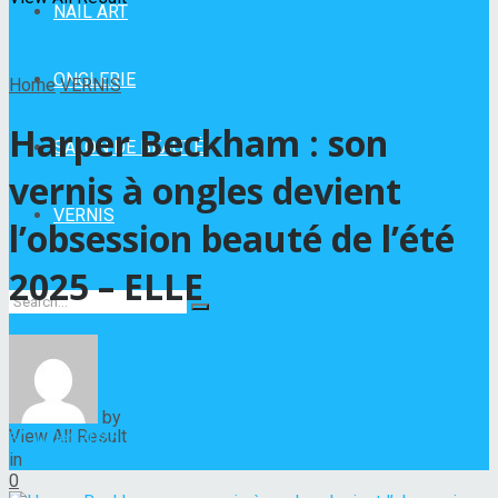
NAIL ART
ONGLERIE
Home
VERNIS
Harper Beckham : son
SALON DE BEAUTÉ
vernis à ongles devient
VERNIS
l’obsession beauté de l’été
2025 – ELLE
No Result
by
Hélène Nadeau
View All Result
31 juillet 2025
in
VERNIS
0