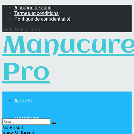
À propos de nous
Termes et conditions
Politique de confidentialité
jeudi, août 6, 2026
Manucur
Pro
ACCUEIL
Manucure Pro
MANUCURE
No Result
View All Result