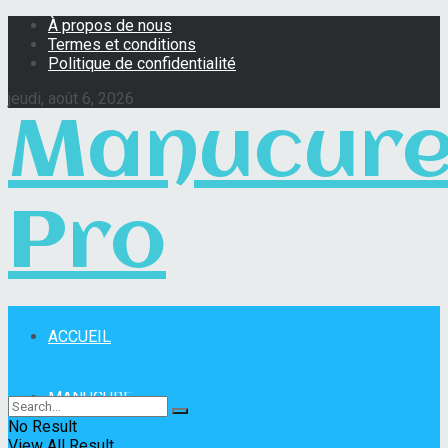
À propos de nous
Termes et conditions
Politique de confidentialité
jeudi, août 6, 2026
Manucur
Pro
ACCUEIL
Manucure Pro
MANUCURE
No Result
View All Result