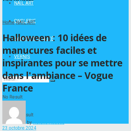
NAIL ART
ONGLERIE
Home
NAIL ART
Halloween : 10 idées de
SALON DE BEAUTÉ
manucures faciles et
VERNIS
inspirantes pour se mettre
dans l'ambiance – Vogue
France
No Result
View All Result
by
Hélène Nadeau
23 octobre 2024