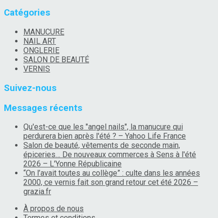
Catégories
MANUCURE
NAIL ART
ONGLERIE
SALON DE BEAUTÉ
VERNIS
Suivez-nous
Messages récents
Qu'est-ce que les "angel nails", la manucure qui
perdurera bien après l'été ? – Yahoo Life France
Salon de beauté, vêtements de seconde main,
épiceries… De nouveaux commerces à Sens à l'été
2026 – L'Yonne Républicaine
“On l’avait toutes au collège” : culte dans les années
2000, ce vernis fait son grand retour cet été 2026 –
grazia.fr
À propos de nous
Termes et conditions