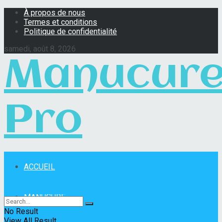
À propos de nous
Termes et conditions
Politique de confidentialité
samedi, août 8, 2026
Manucur
Pro
ACCUEIL
Manucure Pro
MANUCURE
No Result
View All Result