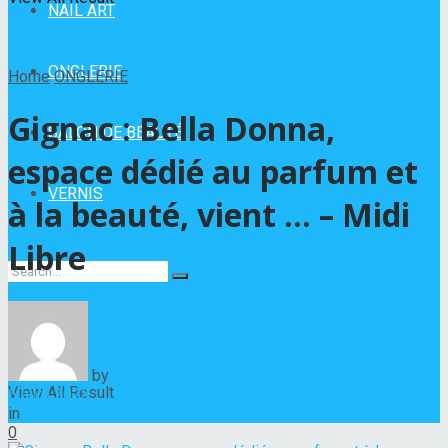
NAIL ART
ONGLERIE
Home
ONGLERIE
Gignac : Bella Donna,
SALON DE BEAUTÉ
espace dédié au parfum et
VERNIS
à la beauté, vient … – Midi
Libre
No Result
by
Hélène Nadeau
View All Result
6 avril 2023
in
ONGLERIE
0