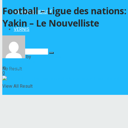
Football – Ligue des nation
SALON DE BEAUTÉ
Yakin – Le Nouvelliste
VERNIS
by
Hélène Nadeau
20 octobre 2024
in
VERNIS
No Result
0
View All Result