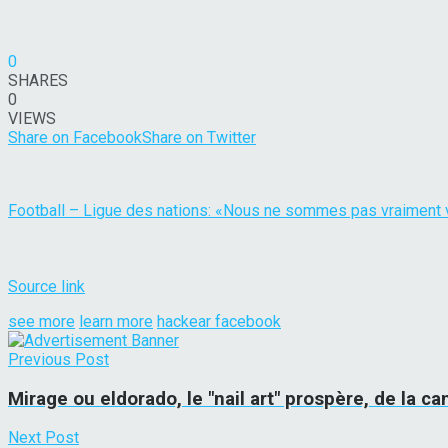
0
SHARES
0
VIEWS
Share on Facebook
Share on Twitter
Football – Ligue des nations: «Nous ne sommes pas vraiment v
Source link
see more
learn more
hackear facebook
Previous Post
Mirage ou eldorado, le "nail art" prospère, de la
Next Post