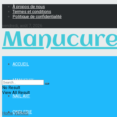
À propos de nous
Termes et conditions
Politique de confidentialité
vendredi, août 7, 2026
Manucure
ACCUEIL
Manucure Pro
MANUCURE
No Result
View All Result
NAIL ART
ONGLERIE
Home
VERNIS