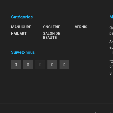
Catégories
M
MANUCURE
ONGLERIE
VERNIS
Qu
pe
NAIL ART
SALON DE
–
BEAUTÉ
Sa
ép
Suivez-nous
– 
“O
20
gr