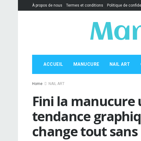
À propos de nous
Termes et conditions
Politique de confide
Man
ACCUEIL
MANUCURE
NAIL ART
Home
NAIL ART
Fini la manucure u
tendance graphiq
change tout sans e