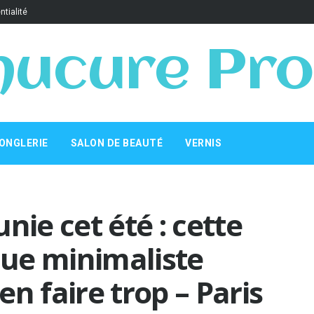
ntialité
ucure Pro
ONGLERIE
SALON DE BEAUTÉ
VERNIS
nie cet été : cette
ue minimaliste
n faire trop – Paris