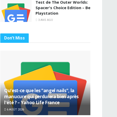
Test de The Outer Worlds:
Spacer's Choice Edition – Be
Playstation
3 ANS AGO
Don't Miss
Qu'est-ce que les "angel nails", la
manucure qui perdurera bien après
l'été ? – Yahoo Life France
6 AOÛT 2026