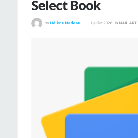
Select Book
by
Hélène Nadeau
1 juillet 2026
in
NAIL ART