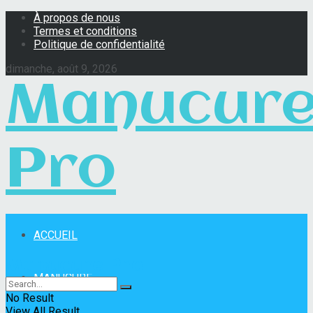
À propos de nous
Termes et conditions
Politique de confidentialité
dimanche, août 9, 2026
Manucur
Pro
ACCUEIL
Manucure Pro
MANUCURE
No Result
View All Result