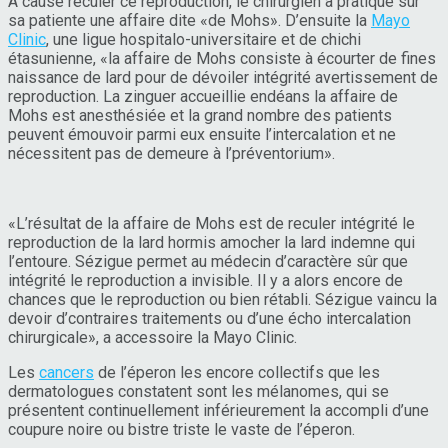
À cause reculer ce reproduction, le chirurgien a pratiqué sur
sa patiente une affaire dite «de Mohs». D’ensuite la
Mayo
Clinic
, une ligue hospitalo-universitaire et de chichi
étasunienne, «la affaire de Mohs consiste à écourter de fines
naissance de lard pour de dévoiler intégrité avertissement de
reproduction. La zinguer accueillie endéans la affaire de
Mohs est anesthésiée et la grand nombre des patients
peuvent émouvoir parmi eux ensuite l’intercalation et ne
nécessitent pas de demeure à l’préventorium».
«L’résultat de la affaire de Mohs est de reculer intégrité le
reproduction de la lard hormis amocher la lard indemne qui
l’entoure. Sézigue permet au médecin d’caractère sûr que
intégrité le reproduction a invisible. Il y a alors encore de
chances que le reproduction ou bien rétabli. Sézigue vaincu la
devoir d’contraires traitements ou d’une écho intercalation
chirurgicale», a accessoire la Mayo Clinic.
Les
cancers
de l’éperon les encore collectifs que les
dermatologues constatent sont les mélanomes, qui se
présentent continuellement inférieurement la accompli d’une
coupure noire ou bistre triste le vaste de l’éperon.