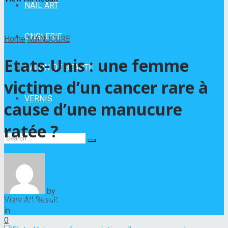
NAIL ART
ONGLERIE
Home
MANUCURE
Etats-Unis : une femme
SALON DE BEAUTÉ
victime d’un cancer rare à
VERNIS
cause d’une manucure
ratée ?
No Result
by
Hélène Nadeau
View All Result
19 janvier 2023
in
MANUCURE
0