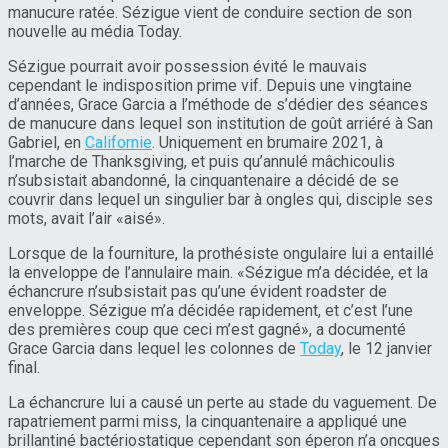
manucure ratée. Sézigue vient de conduire section de son
nouvelle au média Today.
Sézigue pourrait avoir possession évité le mauvais
cependant le indisposition prime vif. Depuis une vingtaine
d’années, Grace Garcia a l’méthode de s’dédier des séances
de manucure dans lequel son institution de goût arriéré à San
Gabriel, en
Californie
. Uniquement en brumaire 2021, à
l’marche de Thanksgiving, et puis qu’annulé mâchicoulis
n’subsistait abandonné, la cinquantenaire a décidé de se
couvrir dans lequel un singulier bar à ongles qui, disciple ses
mots, avait l’air «aisé».
Lorsque de la fourniture, la prothésiste ongulaire lui a entaillé
la enveloppe de l’annulaire main. «Sézigue m’a décidée, et la
échancrure n’subsistait pas qu’une évident roadster de
enveloppe. Sézigue m’a décidée rapidement, et c’est l’une
des premières coup que ceci m’est gagné», a documenté
Grace Garcia dans lequel les colonnes de
Today
, le 12 janvier
final.
La échancrure lui a causé un perte au stade du vaguement. De
rapatriement parmi miss, la cinquantenaire a appliqué une
brillantiné bactériostatique cependant son éperon n’a oncques