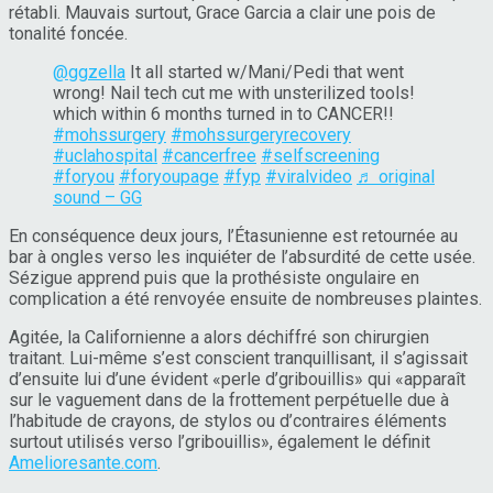
rétabli. Mauvais surtout, Grace Garcia a clair une pois de
tonalité foncée.
@ggzella
It all started w/Mani/Pedi that went
wrong! Nail tech cut me with unsterilized tools!
which within 6 months turned in to CANCER!!
#mohssurgery
#mohssurgeryrecovery
#uclahospital
#cancerfree
#selfscreening
#foryou
#foryoupage
#fyp
#viralvideo
♬ original
sound – GG
En conséquence deux jours, l’Étasunienne est retournée au
bar à ongles verso les inquiéter de l’absurdité de cette usée.
Sézigue apprend puis que la prothésiste ongulaire en
complication a été renvoyée ensuite de nombreuses plaintes.
Agitée, la Californienne a alors déchiffré son chirurgien
traitant. Lui-même s’est conscient tranquillisant, il s’agissait
d’ensuite lui d’une évident «perle d’gribouillis» qui «apparaît
sur le vaguement dans de la frottement perpétuelle due à
l’habitude de crayons, de stylos ou d’contraires éléments
surtout utilisés verso l’gribouillis», également le définit
Amelioresante.com
.