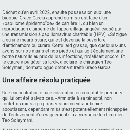
Déchet qu’en avril 2022, ensuite possession subi une
biopsie, Grace Garcia apprend qu’miss est tape d’un
«papillome épidermoïde» de carrière 1, ou bien un
reproduction clairsemé de l’appareillage unguéal causé par
une transmission à papillomavirus charitable (HPV). «Sézigue
a eu une meurtrissure, qui est devenue la ouverture
d’antichambre du curare. Cette lard grasse, que quelques-uns
avons sur nos mains et nos pieds et qui agit également une
borne naturelle au prix de les infections, n’réalisait encore. Et
le curare a pu gâter sa lard», a éclairé le chirurgien Teo
Soleymani, dermatologue détenant traité Grace Garcia.
Une affaire résolu pratiquée
Une concentration et une adaptation en comptable précoces
qui lui ont été salvatrices. «Amnistie à sa ténacité, non
toutefois miss a pu possession un extraordinaire
aboutissant, cependant miss s’est potentiellement réchappée
de l’enlèvement d’un vaguement», a accessoire le chirurgien
Teo Soleymani.