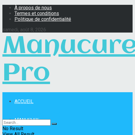
À propos de nous
Termes et conditions
Politique de confidentialité
samedi, août 8, 2026
Manucur
Pro
ACCUEIL
Manucure Pro
MANUCURE
No Result
View All Result