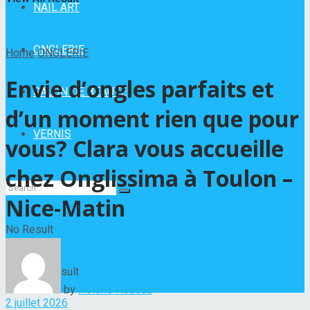
NAIL ART
ONGLERIE
Home
ONGLERIE
Envie d’ongles parfaits et
SALON DE BEAUTÉ
d’un moment rien que pour
VERNIS
vous? Clara vous accueille
chez Onglissima à Toulon –
Nice-Matin
No Result
View All Result
by
Hélène Nadeau
2 juillet 2026