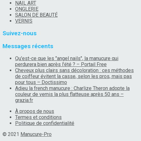
NAIL ART
ONGLERIE
SALON DE BEAUTÉ
VERNIS
Suivez-nous
Messages récents
Qu'est-ce que les "angel nails", la manucure qui
perdurera bien après l'été ? – Portail Free
Cheveux plus clairs sans décoloration : ces méthodes
de coiffeur évitent la casse, selon les pros, mais pas
pour tous – Doctissimo
Adieu la french manucure : Charlize Theron adopte la
couleur de vernis la plus flatteuse après 50 ans –
grazia.fr
À propos de nous
Termes et conditions
Politique de confidentialité
© 2021
Manucure-Pro